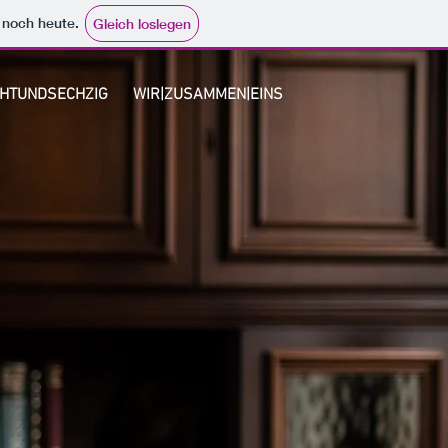
e noch heute.
Gleich loslegen
HTUNDSECHZIG
WIR|ZUSAMMEN|EINS