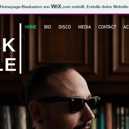
m Homepage-Baukasten von
.com
erstellt. Erstelle deine Websit
HOME
BIO
DISCO
MEDIA
CONTACT
AC
CK
LE